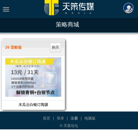
策略商城
26 贡献值
购买
木瓜云白银订阅源
首页
|
登录
|
注册
|
电脑版
© 天策论坛